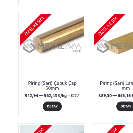
ÖZEL KESİM
ÖZEL KESİM
Pirinç (Sarı) Çubuk Çap
Pirinç (Sarı) L
50mm
mm
512,94 —
562,43
/kg
+ KDV
589,30 —
646,16
DETAY
DETAY