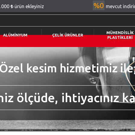
%0
2.000
ürün ekleyiniz
mevcut indir
MÜHENDİSLİK
ALÜMİNYUM
ÇELİK ÜRÜNLER
PLASTİKLERİ
Özel kesim hizmetimiz ile
niz ölçüde, ihtiyacınız ka