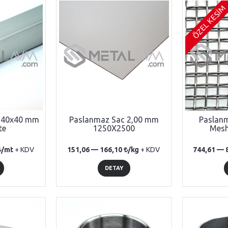
ÖZEL KESİM
l 40x40 mm
Paslanmaz Sac 2,00 mm
Paslanm
te
1250X2500
Mesh
/mt
+ KDV
151,06 —
166,10
/kg
+ KDV
744,61 —
DETAY