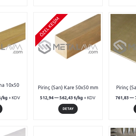
ÖZEL KESİM
ama 10x50
Pirinç (Sarı) Kare 50x50 mm
Pirinç (S
/kg
+ KDV
512,94 —
562,43
/kg
+ KDV
761,83 —
DETAY