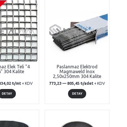
az Elek Teli "4
Paslanmaz Elektrod
" 304 Kalite
Magmaweld İnox
2,50x250mm 304 Kalite
834,02
/mt
+ KDV
773,23 —
805,45
/adet
+ KDV
DETAY
DETAY