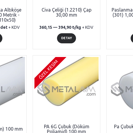
a Altıköşe
Civa Çeliği (1.2210) Çap
Paslanmaz
0 Metrik -
30,00 mm
(301) 1,
M10x50)
adet
+ KDV
360,15 —
394,90
/kg
+ KDV
DETAY
ÖZEL KESİM
PA 6G Çubuk (Döküm
Pa Çubuk
in) 100 mm
Poliamid) 100 mm