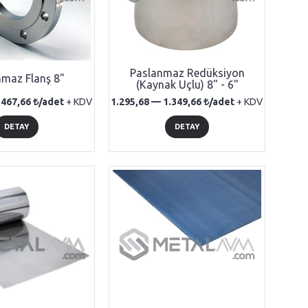
Paslanmaz Redüksiyon
nmaz Flanş 8"
(Kaynak Uçlu) 8" - 6"
.467,66
/adet
+ KDV
1.295,68 —
1.349,66
/adet
+ KDV
DETAY
DETAY