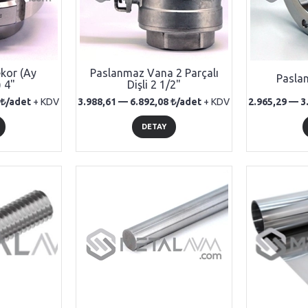
kor (Ay
Paslanmaz Vana 2 Parçalı
Pasla
) 4"
Dişli 2 1/2"
/adet
+ KDV
3.988,61 —
6.892,08
/adet
+ KDV
2.965,29 —
3
DETAY