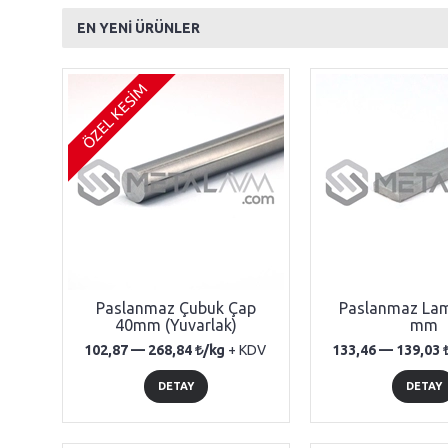
EN YENİ ÜRÜNLER
ÖZEL KESİM
Paslanmaz Çubuk Çap
Paslanmaz La
40mm (Yuvarlak)
mm
102,87 —
268,84
/kg
+ KDV
133,46 —
139,03
DETAY
DETAY