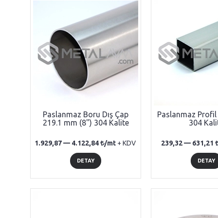
Paslanmaz Boru Dış Çap
Paslanmaz Profi
219.1 mm (8") 304 Kalite
304 Kali
1.929,87 —
4.122,84
/mt
+ KDV
239,32 —
631,21
DETAY
DETAY