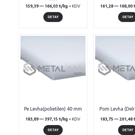
159,39 —
166,03
/kg
+ KDV
161,28 —
168,00
DETAY
DETAY
Pe Levha(polietilen) 40 mm
Pom Levha (Delr
183,89 —
397,15
/kg
+ KDV
183,75 —
201,48
DETAY
DETAY