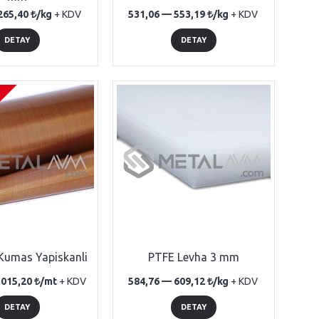
265,40
/kg
+ KDV
531,06 —
553,19
/kg
+ KDV
DETAY
DETAY
Kumas Yapiskanli
PTFE Levha 3 mm
.015,20
/mt
+ KDV
584,76 —
609,12
/kg
+ KDV
DETAY
DETAY