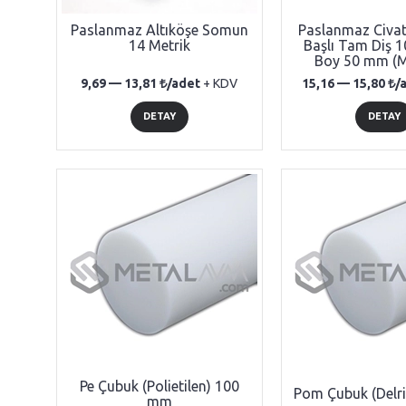
Paslanmaz Altıköşe Somun
Paslanmaz Civat
14 Metrik
Başlı Tam Diş 1
Boy 50 mm (
9,69 —
13,81
/adet
+ KDV
15,16 —
15,80
/
DETAY
DETAY
Pe Çubuk (Polietilen) 100
Pom Çubuk (Delr
mm