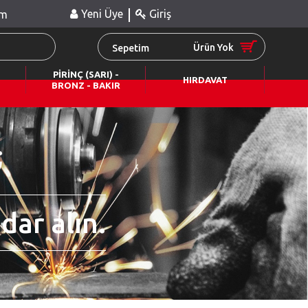
|
Yeni Üye
Giriş
im
Ürün Yok
Sepetim
PİRİNÇ (SARI) -
HIRDAVAT
BRONZ - BAKIR
;
dar alın.