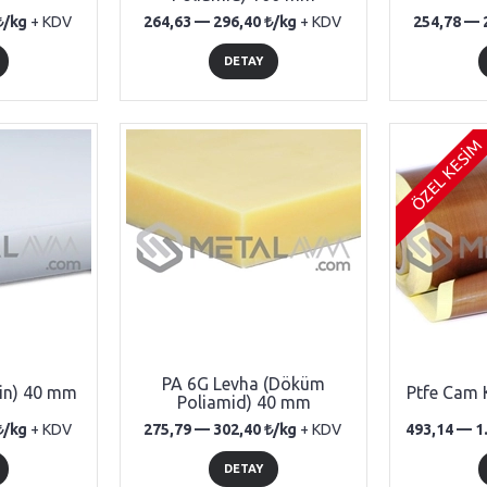
/kg
+ KDV
264,63 —
296,40
/kg
+ KDV
254,78 —
DETAY
ÖZEL KESİM
PA 6G Levha (Döküm
in) 40 mm
Ptfe Cam 
Poliamid) 40 mm
/kg
+ KDV
275,79 —
302,40
/kg
+ KDV
493,14 —
1
DETAY