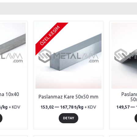
ÖZEL KESİM
ma 10x40
Paslan
Paslanmaz Kare 50x50 mm
50
/kg
+ KDV
153,02 —
167,78
/kg
+ KDV
149,57 —
DETAY