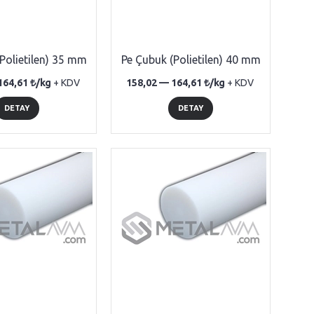
Polietilen) 35 mm
Pe Çubuk (Polietilen) 40 mm
164,61
/kg
+ KDV
158,02 —
164,61
/kg
+ KDV
DETAY
DETAY