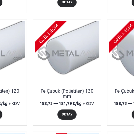
DETAY
ÖZEL KESİM
ÖZEL KESİM
tilen) 120
Pe Çubuk (Polietilen) 130
Pe Çubuk 
mm
/kg
+ KDV
158,73 —
181,79
/kg
+ KDV
158,73 —
DETAY