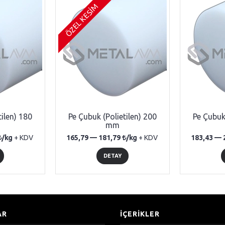
ÖZEL KESİM
tilen) 180
Pe Çubuk (Polietilen) 200
Pe Çubuk 
mm
/kg
+ KDV
165,79 —
181,79
/kg
+ KDV
183,43 —
DETAY
AR
İÇERİKLER