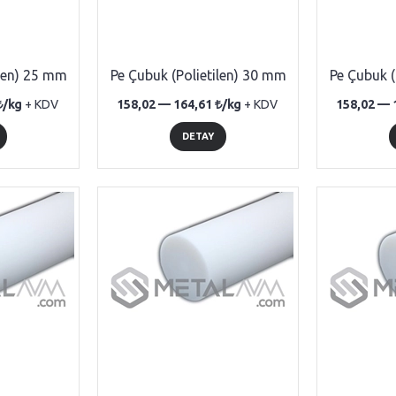
ilen) 25 mm
Pe Çubuk (Polietilen) 30 mm
Pe Çubuk (
/kg
+ KDV
158,02 —
164,61
/kg
+ KDV
158,02 —
DETAY