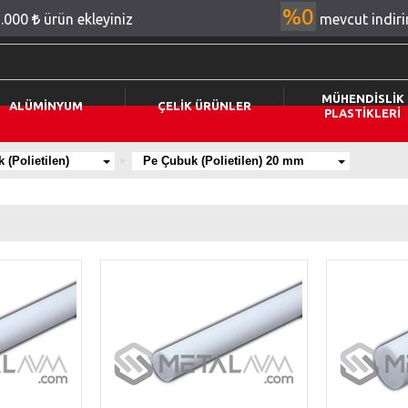
%0
2.000
ürün ekleyiniz
mevcut indir
MÜHENDİSLİK
ALÜMİNYUM
ÇELİK ÜRÜNLER
PLASTİKLERİ
(Polietilen)
Pe Çubuk (Polietilen) 20 mm