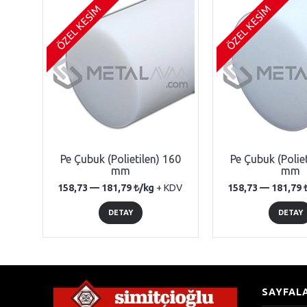
ÖZEL KESİM
ÖZEL KESİM
Pe Çubuk (Polietilen) 160
Pe Çubuk (Polie
mm
mm
158,73 —
181,79
/kg
+ KDV
158,73 —
181,79
DETAY
DETAY
SAYFAL