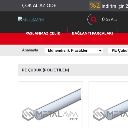
%2
ÇOK AL AZ ÖDE
indirim için 
PASLANMAZ ÇELİK
BAĞLANTI PARÇALARI
Anasayfa
Mühendislik Plastikleri
PE Çubuk 
PE ÇUBUK (POLİETİLEN)