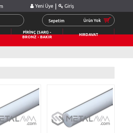
|
Yeni Üye
Giriş
im
Ürün Yok
Sepetim
PİRİNÇ (SARI) -
HIRDAVAT
BRONZ - BAKIR