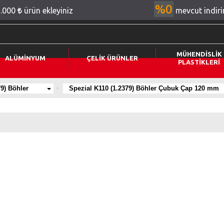
%0
2.000
ürün ekleyiniz
mevcut indir
MÜHENDİSLİK
ALÜMİNYUM
ÇELİK ÜRÜNLER
PLASTİKLERİ
79) Böhler
Spezial K110 (1.2379) Böhler Çubuk Çap 120 mm