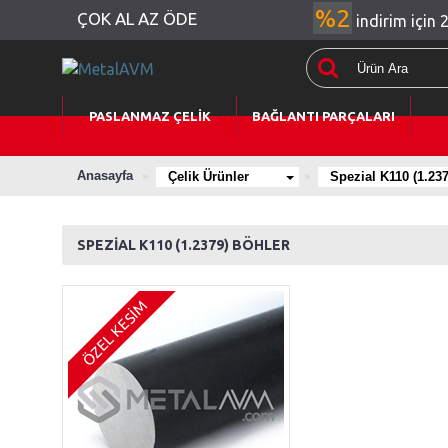
%2
ÇOK AL AZ ÖDE
indirim için 
PASLANMAZ ÇELİK
BAĞLANTI PARÇALARI
Anasayfa
Çelik Ürünler
Spezial K110 (1.23
SPEZİAL K110 (1.2379) BÖHLER
ÖZEL KESİM