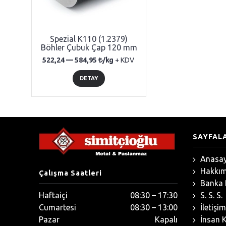
Spezial K110 (1.2379)
Böhler Çubuk Çap 120 mm
522,24 —
584,95
/kg
+ KDV
DETAY
SAYFAL
Anasay
Hakkım
Çalışma Saatleri
Banka B
Haftaiçi
08:30 – 17:30
S. S. S.
Cumartesi
08:30 – 13:00
İletişim
Pazar
Kapalı
İnsan K