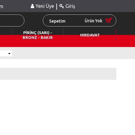
|
Yeni Üye
Giriş
im
Ürün Yok
Sepetim
PİRİNÇ (SARI) -
HIRDAVAT
BRONZ - BAKIR