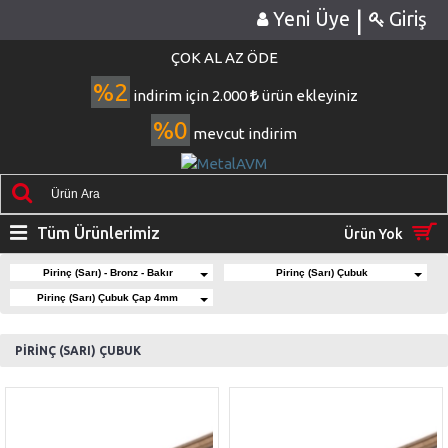
|
Yeni Üye
Giriş
ÇOK AL AZ ÖDE
%2
indirim için 2.000
ürün ekleyiniz
%0
mevcut indirim
Tüm Ürünlerimiz
Ürün Yok
Pirinç (Sarı) - Bronz - Bakır
Pirinç (Sarı) Çubuk
Pirinç (Sarı) Çubuk Çap 4mm
PİRİNÇ (SARI) ÇUBUK