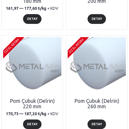
180 mm
200 mm
161,97 —
177,60
/kg
+ KDV
DETAY
DETAY
ÖZEL KESİM
ÖZEL KESİM
Pom Çubuk (Delrin)
Pom Çubuk (Delrin)
220 mm
260 mm
170,73 —
187,20
/kg
+ KDV
DETAY
DETAY