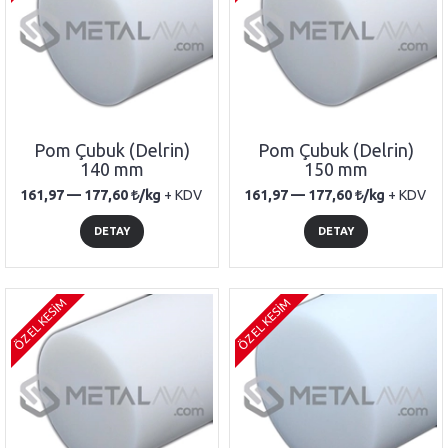
Pom Çubuk (Delrin)
Pom Çubuk (Delrin)
140 mm
150 mm
161,97 —
177,60
/kg
+ KDV
161,97 —
177,60
/kg
+ KDV
DETAY
DETAY
ÖZEL KESİM
ÖZEL KESİM