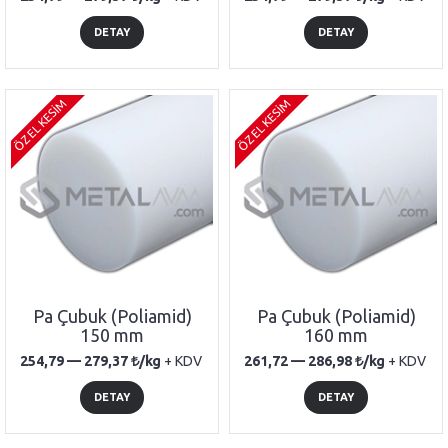
DETAY
DETAY
ÖZEL KESİM
ÖZEL KESİM
Pa Çubuk (Poliamid)
Pa Çubuk (Poliamid)
150 mm
160 mm
254,79 —
279,37
/kg
+ KDV
261,72 —
286,98
/kg
+ KDV
DETAY
DETAY