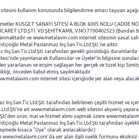
sitesini kullanım konusunda bilgilendirme amacı taşıyan aşağı
hizmetler KÜSGET SANAYİ SİTESİ A BLOK 6005 NOLU CADDE N
RET LTD.ŞTİ. VD:ŞEHİTKAMİL V.NO:7700402523 (Bundan böy
ağlanmaktadır ve www.metalavm.com internet sitesinin yasal sah
itçioğlu Metal Paslanmaz İnş.San.Tic.Ltd.Şti.'ne aittir.
 İnş.San.Tic.Ltd.Şti. tarafından gerekli görüldüğü durumlarda 
i'nde yayınlanarak Kullanıcılar ve Üyeler’in bilgisine sunulacak
 yararlanan ve erişim sağlayan her gerçek ve tüzel kişi Simitç
ikliği, önceden kabul etmiş sayılmaktadır.
.metalavm.com internet sitesi içeriğinde yer alan veya alacak o
İnş.San.Tic.Ltd.Şti. tarafından belirlenen çeşitli hizmet ve içer
Ltd.Şti'ne ait www.metalavm.com web sitesini alışveriş yaparak
d.Şti’den ürün, mal ve hizmet alımı yapmak üzere www.metalav
itçioğlu Metal Paslanmaz İnş.San.Tic.Ltd.Şti tarafından üyeli
zleşmede kısaca "Üye" olarak anılacaklardır.)
ile www.metalavm.com’da yer alan ilgili üyelik formunu eksiksiz 