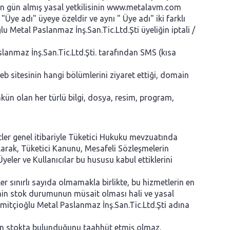
ından gün almış yasal yetkilisinin www.metalavm.com
"Üye adı" üyeye özeldir ve aynı " Üye adı" iki farklı
u Metal Paslanmaz İnş.San.Tic.Ltd.Şti üyeliğin iptali /
lanmaz İnş.San.Tic.Ltd.Şti. tarafından SMS (kısa
b sitesinin hangi bölümlerini ziyaret ettiği, domain
n olan her türlü bilgi, dosya, resim, program,
ler genel itibariyle Tüketici Hukuku mevzuatında
olarak, Tüketici Kanunu, Mesafeli Sözleşmelerin
ler ve Kullanıcılar bu hususu kabul ettiklerini
r sınırlı sayıda olmamakla birlikte, bu hizmetlerin en
nin stok durumunun müsait olması hali ve yasal
mitçioğlu Metal Paslanmaz İnş.San.Tic.Ltd.Şti adına
erin stokta bulunduğunu taahhüt etmiş olmaz.