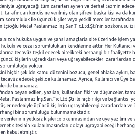
ı nedeniyle uğrayacağı tüm zararları aynen ve derhal tazmin edec
ti tarafından kendisine verilmiş olan şifreyi başka kişi ya da 
üm sorumluluk ile üçüncü kişiler veya yetkili merciler tarafında
, Simitçioğlu Metal Paslanmaz İnş.San.Tic.Ltd.Şti'nin sözkonusu 
alnızca hukuka uygun ve şahsi amaçlarla site üzerinde işlem ya
i hukuki ve cezai sorumlulukları kendilerine aittir. Her Kullanıc
klarına tecavüz teşkil edecek nitelikteki herhangi bir faaliyette
üncü kişilerin uğradıkları veya uğrayabilecekleri zararlardan
r sorumluluğu yoktur.
i hiçbir şekilde kamu düzenini bozucu, genel ahlaka aykırı, baş
ına tecavüz edecek şekilde kullanamaz. Ayrıca, Kullanıcı ve Üye b
lemlerde bulunamaz.
dan beyan edilen, yazılan, kullanılan fikir ve düşünceler, tama
etal Paslanmaz İnş.San.Tic.Ltd.Şti ile hiçbir ilgi ve bağlantısı
örüşler nedeniyle üçüncü kişilerin uğrayabileceği zararlardan ve 
herhangi bir sorumluluğu bulunmamaktadır.
e verilerinin yetkisiz kişilerce okunmasından ve üye yazılım ve 
rnet sitesinin kullanılmasından dolayı uğrayabileceği herhan
en kabul etmiştir.