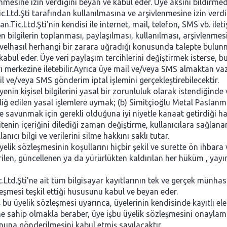
enmesine izin verdiğini beyan ve kabul eder. Üye aksini bildirmed
Ltd.Şti tarafından kullanılmasına ve arşivlenmesine izin verdiğ
Tic.Ltd.Şti'nin kendisi ile internet, mail, telefon, SMS vb. ilet
n bilgilerin toplanması, paylaşılması, kullanılması, arşivlenme
velhasıl herhangi bir zarara uğradığı konusunda talepte bulu
kabul eder. Üye veri paylaşım tercihlerini değiştirmek isterse, 
ağrı merkezine iletebilir.Ayrıca üye mail ve/veya SMS almakta
 ve/veya SMS gönderim iptal işlemini gerçekleştirebilecektir.
enin kişisel bilgilerini yasal bir zorunluluk olarak istendiğind
bliğ edilen yasal işlemlere uymak; (b) Simitçioğlu Metal Pasla
e savunmak için gerekli olduğuna iyi niyetle kanaat getirdiği hal
itenin içeriğini dilediği zaman değiştirme, kullanıcılara sağla
ıcı bilgi ve verilerini silme hakkını saklı tutar.
yelik sözleşmesinin koşullarını hiçbir şekil ve surette ön ihbar
ğiştirilen, güncellenen ya da yürürlükten kaldırılan her hüküm , 
.Ltd.Şti'ne ait tüm bilgisayar kayıtlarının tek ve gerçek münh
leşmesi teşkil ettiği hususunu kabul ve beyan eder.
 bu üyelik sözleşmesi uyarınca, üyelerinin kendisinde kayıtlı el
e sahip olmakla beraber, üye işbu üyelik sözleşmesini onaylama
nuna gönderilmesini kabul etmiş sayılacaktır.