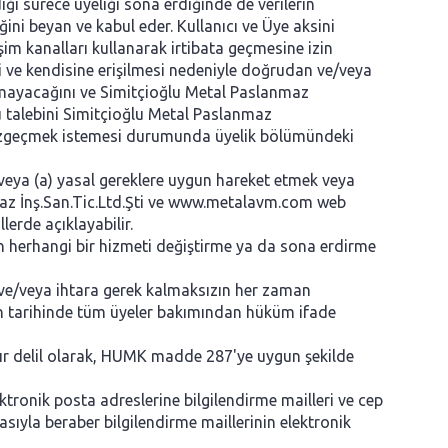
iği sürece üyeliği sona erdiğinde de verilerin
ini beyan ve kabul eder. Kullanıcı ve Üye aksini
işim kanalları kullanarak irtibata geçmesine izin
si ve kendisine erişilmesi nedeniyle doğrudan ve/veya
nmayacağını ve Simitçioğlu Metal Paslanmaz
bu talebini Simitçioğlu Metal Paslanmaz
n vazgeçmek istemesi durumunda üyelik bölümündeki
e veya (a) yasal gereklere uygun hareket etmek veya
nmaz İnş.San.Tic.Ltd.Şti ve www.metalavm.com web
lerde açıklayabilir.
nan herhangi bir hizmeti değiştirme ya da sona erdirme
a ve/veya ihtara gerek kalmaksızın her zaman
yayın tarihinde tüm üyeler bakımından hüküm ifade
asır delil olarak, HUMK madde 287'ye uygun şekilde
ektronik posta adreslerine bilgilendirme mailleri ve cep
sıyla beraber bilgilendirme maillerinin elektronik