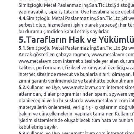
Simitçioğlu Metal Paslanmaz İnş.San.Tic.Ltd.Şti stoğun
yapmayabilir, sipariş tutarını Üye hesabına iade edebili
4.4.
Simitçioğlu Metal Paslanmaz İnş.San.Tic.Ltd.Şti w
serbest olup, hizmetlere ilişkin olarak yapacağı her t
bu durumu şimdiden kabul etmiş sayılırlar.
5.
Tarafların Hak ve Yükümlü
5.1.
Simitçioğlu Metal Paslanmaz İnş.San.Tic.Ltd.Şti ww
Ancak gösterilen çabaya rağmen, www.metalavm.com intern
www.metalavm.com internet sitesinde yer alan durumu ar
kalitesi, performansı, fiziksel ve kimyasal özelliği,p
internet sitesinde mevcut ve bunlarla sınırlı olmayan, 
zımni garanti verilmemekte ve taahhütte bulunulmama
5.2.
Kullanıcı ve Üye, www.metalavm.com internet sites
atlarından, dialer programlarından spam, spyware vey
olabileceğini ve bu hususlarda www.metalavm.com inte
materyallerin önlenmesi, veri giriş - çıkışlarının doğr
bakım ve güncellemelerini yapmak tamamen Kullanıcı‘
işletim sistemlerinde oluşabilecek tüm hata ve bunla
kabul etmiş sayılır.
5.3.
Kullanıcı ve Üye, www.metalavm.com internet sites