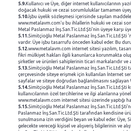
5.9.
Kullanıcı ve Üye, diğer internet kullanıcılarının y
doğacak hukuki ve cezai sorumluluklar tamamen üyeye
5.10.
İşbu üyelik sözleşmesi içerisinde sayılan maddele
www.metalavm.com'u bu ihlallerin hukuki ve cezai sonuçl
Metal Paslanmaz İnş.San.Tic.Ltd.Şti'nin üyeye karşı 
5.11.
Simitçioğlu Metal Paslanmaz İnş.San.Tic.Ltd.Şti 'n
vardır. Üye işbu tasarrufu önceden kabul eder. Bu dur
5.12.
www.metalavm.com internet sitesi yazılım, tasarım
fikri mülkiyet hakları ilgili kanunlarca korunmakta ol
şirketler ve ürünleri sahiplerinin ticari markalarıdır 
5.13.
Simitçioğlu Metal Paslanmaz İnş.San.Tic.Ltd.Şti t
çerçevesinde siteye erişmek için kullanılan İnternet serv
sayfalar ve siteye doğrudan bağlanılmasını sağlayan Web
5.14.
Simitçioğlu Metal Paslanmaz İnş.San.Tic.Ltd.Şti ku
kullanıcılarının özel tercihlerine ve ilgi alanlarına yön
www.metalavm.com internet sitesi üzerinde yaptığı har
5.15.
Simitçioğlu Metal Paslanmaz İnş.San.Tic.Ltd.Şti'
Paslanmaz İnş.San.Tic.Ltd.Şti tarafından kendisine ür
sunulmasına izin verdiğini beyan ve kabul eder. Üye, 
gelecekte vereceği kişisel ve alışveriş bilgilerinin ve