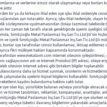
azılımlarına ve verilerine izinsiz olarak ulaşmamayı veya bunları
 aittir.
rden bir ya da birkaçını ihlal eden üye işbu ihlal nedeniyle cez
arından ayrı tutacaktır. Ayrıca; işbu ihlal nedeniyle, olayın hu
üyelik sözleşmesine uyulmamasından dolayı tazminat talebinde b
in her zaman tek taraflı olarak gerektiğinde üyenin üyeliğini sil
umda, Simitçioğlu Metal Paslanmaz İnş.San.Tic.Ltd.Şti'nin hiçb
 ve içerik Simitçioğlu Metal Paslanmaz İnş.San.Tic.Ltd.Şti mülki
up, bunlar üye tarafından izinsiz kullanılamaz, iktisap edilemez
ve ayrıca fikri mülkiyet hakları kapsamında korunmaktadır.
arafından www.metalavm.com internet sitesinin iyileştirilmesi, 
is sağlayıcısının adı ve Internet Protokol (IP) adresi, siteye eri
 sitesinin Internet adresi gibi birtakım bilgiler toplanabilir.
llanıcılarına daha iyi hizmet sunmak, ürünlerini ve hizmetlerini 
elik çalışmalarda üyelerin kişisel bilgilerini kullanabilir. Simitçi
eketlerin kaydını bulundurma hakkını saklı tutar.
ne üye olan kişi, yürürlükte bulunan ve/veya yürürlüğe alınac
ün ve hizmet tanıtımları, reklamlar, kampanyalar, avantajlar, a
Simitçioğlu Metal Paslanmaz İnş.San.Tic.Ltd.Şti’ye üye olurken 
 alışveriş ve/veya tüketici davranış bilgilerinin yukarıdaki amaç