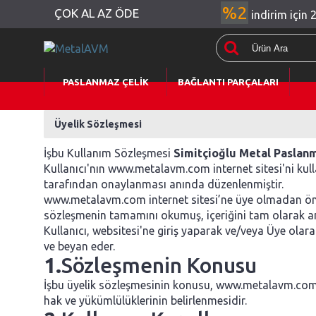
%2
ÇOK AL AZ ÖDE
indirim için 
PASLANMAZ ÇELİK
BAĞLANTI PARÇALARI
Üyelik Sözleşmesi
İşbu Kullanım Sözleşmesi
Simitçioğlu Metal Paslanm
Kullanıcı'nın www.metalavm.com internet sitesi'ni ku
tarafından onaylanması anında düzenlenmiştir.
www.metalavm.com internet sitesi’ne üye olmadan önce
sözleşmenin tamamını okumuş, içeriğini tam olarak anla
Kullanıcı, websitesi'ne giriş yaparak ve/veya Üye ola
ve beyan eder.
1.
Sözleşmenin Konusu
İşbu üyelik sözleşmesinin konusu, www.metalavm.com ad
hak ve yükümlülüklerinin belirlenmesidir.