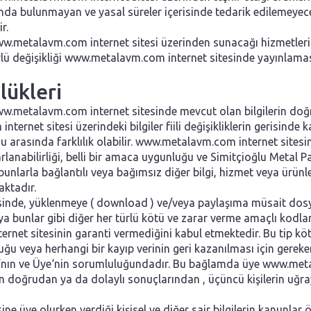
da bulunmayan ve yasal süreler içerisinde tedarik edilemeyecek o
r.
ww.metalavm.com internet sitesi üzerinden sunacağı hizmetleri
ürlü değişikliği www.metalavm.com internet sitesinde yayınlaması
lükleri
w.metalavm.com internet sitesinde mevcut olan bilgilerin doğru
et sitesi üzerindeki bilgiler fiili değişikliklerin gerisinde kal
asında farklılık olabilir. www.metalavm.com internet sitesinde 
azarlanabilirliği, belli bir amaca uygunluğu ve Simitçioğlu Meta
bunlarla bağlantılı veya bağımsız diğer bilgi, hizmet veya ürünle
ktadır.
inde, yüklenmeye ( download ) ve/veya paylaşıma müsait dosya,
a bunlar gibi diğer her türlü kötü ve zarar verme amaçlı kodl
rnet sitesinin garanti vermediğini kabul etmektedir. Bu tip kö
uluğu veya herhangi bir kayıp verinin geri kazanılması için gere
nın ve Üye‘nin sorumluluğundadır. Bu bağlamda üye www.metal
rın doğrudan ya da dolaylı sonuçlarından , üçüncü kişilerin uğ
ine üye olurken verdiği kişisel ve diğer sair bilgilerin kanun