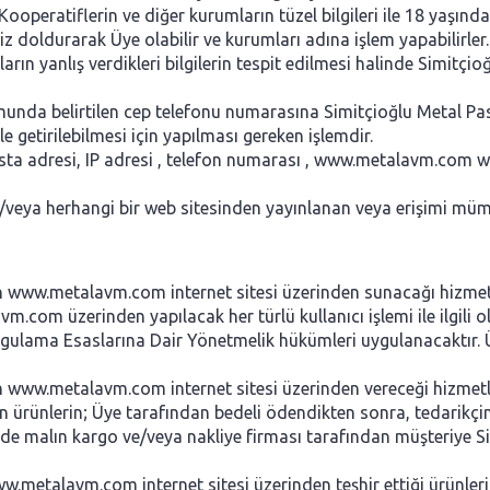
, Kooperatiflerin ve diğer kurumların tüzel bilgileri ile 18 yaş
iz doldurarak Üye olabilir ve kurumları adına işlem yapabilirler. 
n yanlış verdikleri bilgilerin tespit edilmesi halinde Simitçioğl
rmunda belirtilen cep telefonu numarasına Simitçioğlu Metal Pas
le getirilebilmesi için yapılması gereken işlemdir.
osta adresi, IP adresi , telefon numarası , www.metalavm.com we
eya herhangi bir web sitesinden yayınlanan veya erişimi mümkü
in www.metalavm.com internet sitesi üzerinden sunacağı hizmet
m.com üzerinden yapılacak her türlü kullanıcı işlemi ile ilgili 
lama Esaslarına Dair Yönetmelik hükümleri uygulanacaktır. Üye
n www.metalavm.com internet sitesi üzerinden vereceği hizmetle
ürünlerin; Üye tarafından bedeli ödendikten sonra, tedarikçi
de malın kargo ve/veya nakliye firması tarafından müşteriye Si
ww.metalavm.com internet sitesi üzerinden teşhir ettiği ürünl