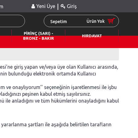
|
Yeni Üye
Giriş
im
Ürün Yok
Sepetim
PİRİNÇ (SARI) -
HIRDAVAT
BRONZ - BAKIR
tesi'ne giriş yapan ve/veya üye olan Kullanıcı arasında,
'nin bulunduğu elektronik ortamda Kullanıcı
 ve onaylıyorum’’ seçeneğinin işaretlenmesi ile işbu
dığınızı peşinen kabul etmiş sayılırsınız.
ü ile anladığını ve tüm hükümlerini onayladığını kabul
rarlanma şartları ile aşağıda belirtilen tarafların