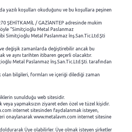
da yazılı koşulları okuduğunu ve bu koşullara peşinen
O:70 ŞEHİTKAMİL / GAZİANTEP adresinde mukim
le “Simitçioğlu Metal Paslanmaz
ibi Simitçioğlu Metal Paslanmaz İnş.San.Tic.Ltd.Şti
ve değişik zamanlarda değiştirebilir ancak bu
 ve aynı tarihten itibaren geçerli olacaktır.
ioğlu Metal Paslanmaz İnş.San.Tic.Ltd.Şti. tarafından
lan bilgileri, formları ve içeriği dilediği zaman
iklerin sunulduğu web sitesidir.
 veya yapmaksızın ziyaret eden özel ve tüzel kişidir.
m.com internet sitesinden faydalanmak isteyen,
kleri onaylanarak www.metalavm.com internet sitesine
doldurarak Üye olabilirler. Üye olmak isteyen şirketler