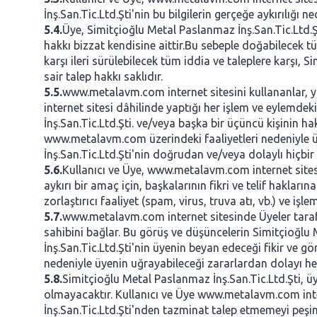
İnş.San.Tic.Ltd.Şti'nin bu bilgilerin gerçeğe aykırılığ
5.4.
Üye, Simitçioğlu Metal Paslanmaz İnş.San.Tic.Ltd.Ş
hakkı bizzat kendisine aittir.Bu sebeple doğabilecek t
karşı ileri sürülebilecek tüm iddia ve taleplere karşı
sair talep hakkı saklıdır.
5.5.
www.metalavm.com internet sitesini kullananlar, y
internet sitesi dâhilinde yaptığı her işlem ve eylemdek
İnş.San.Tic.Ltd.Şti. ve/veya başka bir üçüncü kişinin ha
www.metalavm.com üzerindeki faaliyetleri nedeniyle üç
İnş.San.Tic.Ltd.Şti'nin doğrudan ve/veya dolaylı hiçbi
5.6.
Kullanıcı ve Üye, www.metalavm.com internet sitesin
aykırı bir amaç için, başkalarının fikri ve telif haklar
zorlaştırıcı faaliyet (spam, virus, truva atı, vb.) ve iş
5.7.
www.metalavm.com internet sitesinde Üyeler tarafın
sahibini bağlar. Bu görüş ve düşüncelerin Simitçioğlu M
İnş.San.Tic.Ltd.Şti'nin üyenin beyan edeceği fikir ve g
nedeniyle üyenin uğrayabileceği zararlardan dolayı 
5.8.
Simitçioğlu Metal Paslanmaz İnş.San.Tic.Ltd.Şti, üy
olmayacaktır. Kullanıcı ve Üye www.metalavm.com inte
İnş.San.Tic.Ltd.Şti'nden tazminat talep etmemeyi peşin