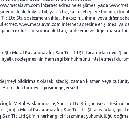
, www.metalavm.com internet adresine erişilmesi yada www.metal
leşmenin ihlali, haksız fiil, ya da başkaca sebeplere binaen, do
ic.Ltd.Şti, sözleşmenin ihlali, haksız fiil, ihmal veya diğer seb
ul etmez. www.metalavm.com internet adresine erişilmesi ya da
doğabilecek her tür sorumluluktan, mahkeme ve diğer masraflar 
ioğlu Metal Paslanmaz İnş.San.Tic.Ltd.Şti tarafından üyeliğinin
n üyelik sözleşmesinin herhangi bir hükmünü ihlal etmesi durum
zleşmeyi bildirimsiz olarak istediği zaman kısmen veya bütünüy
Bu türden bir devir girişimi geçersizdir.
oğlu Metal Paslanmaz İnş.San.Tic.Ltd.Şti işbu web sitesi kulla
Simitçioğlu Metal Paslanmaz İnş.San.Tic.Ltd.Şti açısından, ge
ş.San.Tic.Ltd.Şti'nin herhangi bir tazminat yükümlülüğü doğma