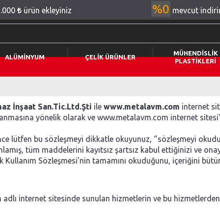
%0
2.000
ürün ekleyiniz
mevcut indir
MÜHENDİSLİK
ALÜMİNYUM
ÇELİK ÜRÜNLER
PLASTİKLERİ
az İnşaat San.Tic.Ltd.Şti
ile
www.metalavm.com
internet si
llanmasına yönelik olarak ve www.metalavm.com internet sitesi
 lütfen bu sözleşmeyi dikkatle okuyunuz, ‘’sözleşmeyi okudum
mış, tüm maddelerini kayıtsız şartsız kabul ettiğinizi ve onayla
rak Kullanım Sözleşmesi'nin tamamını okuduğunu, içeriğini bütün
lı internet sitesinde sunulan hizmetlerin ve bu hizmetlerden ya