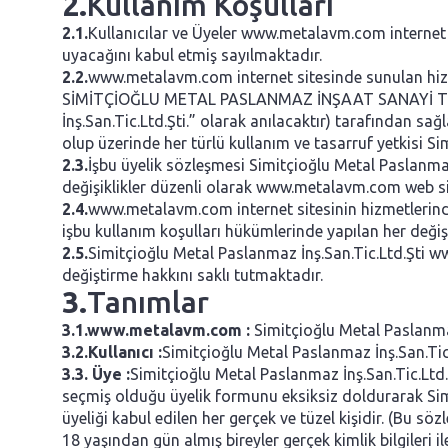
2.
Kullanım Koşulları
2.1.
Kullanıcılar ve Üyeler www.metalavm.com internet 
uyacağını kabul etmiş sayılmaktadır.
2.2.
www.metalavm.com internet sitesinde sunulan 
SİMİTÇİOĞLU METAL PASLANMAZ İNŞAAT SANAYİ TİCA
İnş.San.Tic.Ltd.Şti.” olarak anılacaktır) tarafından s
olup üzerinde her türlü kullanım ve tasarruf yetkisi Sim
2.3.
İşbu üyelik sözleşmesi Simitçioğlu Metal Paslanmaz
değişiklikler düzenli olarak www.metalavm.com web sites
2.4.
www.metalavm.com internet sitesinin hizmetlerinden
işbu kullanım koşulları hükümlerinde yapılan her değiş
2.5.
Simitçioğlu Metal Paslanmaz İnş.San.Tic.Ltd.Şti www
değiştirme hakkını saklı tutmaktadır.
3.
Tanımlar
3.1.
www.metalavm.com :
Simitçioğlu Metal Paslanmaz 
3.2.
Kullanıcı :
Simitçioğlu Metal Paslanmaz İnş.San.Tic.
3.3.
Üye :
Simitçioğlu Metal Paslanmaz İnş.San.Tic.Lt
seçmiş olduğu üyelik formunu eksiksiz doldurarak Sim
üyeliği kabul edilen her gerçek ve tüzel kişidir. (Bu sö
18 yaşından gün almış bireyler gerçek kimlik bilgileri 