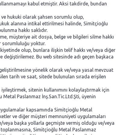
 kullanmamayı kabul etmiştir. Aksi takdirde, bundan
ai ve hukuki olarak şahsen sorumlu olup,
kuk alanına intikal ettirilmesi halinde, Simitçioğlu
ulunma hakkı saklıdır.
me, müşteriye ait dosya, belge ve bilgileri silme hakkı
ir sorumluluğu yoktur.
yetinde olup, bunlara ilişkin telif hakkı ve/veya diğer
 ve değiştirilemez. Bu web sitesinde adı geçen başkaca
geliştirilmesine yönelik olarak ve/veya yasal mevzuat
şilen tarih ve saat, sitede bulunulan sırada erişilen
iyileştirmek, sitenin kullanımını kolaylaştırmak için
oğlu Metal Paslanmaz İnş.San.Tic.Ltd.Şti, üyenin
ak uygulamalar kapsamında Simitçioğlu Metal
nketler ve diğer müşteri memnuniyeti uygulamaları
ve/veya başka yollarla geçmişte vermiş olduğu ve/veya
larla toplanmasına, Simitçioğlu Metal Paslanmaz