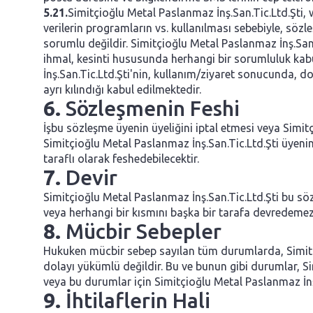
5.21.
Simitçioğlu Metal Paslanmaz İnş.San.Tic.Ltd.Şti
verilerin programların vs. kullanılması sebebiyle, söz
sorumlu değildir. Simitçioğlu Metal Paslanmaz İnş.San.T
ihmal, kesinti hususunda herhangi bir sorumluluk kab
İnş.San.Tic.Ltd.Şti'nin, kullanım/ziyaret sonucunda, 
ayrı kılındığı kabul edilmektedir.
6.
Sözleşmenin Feshi
İşbu sözleşme üyenin üyeliğini iptal etmesi veya Simitç
Simitçioğlu Metal Paslanmaz İnş.San.Tic.Ltd.Şti üyeni
taraflı olarak feshedebilecektir.
7.
Devir
Simitçioğlu Metal Paslanmaz İnş.San.Tic.Ltd.Şti bu sö
veya herhangi bir kısmını başka bir tarafa devredemez. 
8.
Mücbir Sebepler
Hukuken mücbir sebep sayılan tüm durumlarda, Simitçi
dolayı yükümlü değildir. Bu ve bunun gibi durumlar, 
veya bu durumlar için Simitçioğlu Metal Paslanmaz İn
9.
İhtilaflerin Hali