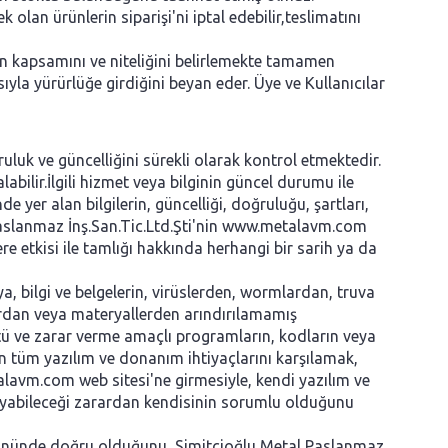
lan ürünlerin siparişi'ni iptal edebilir,teslimatını
n kapsamını ve niteliğini belirlemekte tamamen
yla yürürlüğe girdiğini beyan eder. Üye ve Kullanıcılar
luk ve güncelliğini sürekli olarak kontrol etmektedir.
abilir.İlgili hizmet veya bilginin güncel durumu ile
yer alan bilgilerin, güncelliği, doğruluğu, şartları,
l Paslanmaz İnş.San.Tic.Ltd.Şti'nin www.metalavm.com
re etkisi ile tamlığı hakkında herhangi bir sarih ya da
 bilgi ve belgelerin, virüslerden, wormlardan, truva
ardan veya materyallerden arındırılamamış
tü ve zarar verme amaçlı programların, kodların veya
ken tüm yazılım ve donanım ihtiyaçlarını karşılamak,
avm.com web sitesi'ne girmesiyle, kendi yazılım ve
rayabileceği zarardan kendisinin sorumlu olduğunu
lar önünde doğru olduğunu, Simitçioğlu Metal Paslanmaz