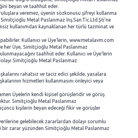
eğini beyan ve taahhüt eder.
kuruluşlara veremez, üyenin sözkonusu şifreyi kullanma
n Simitçioğlu Metal Paslanmaz İnş.San.Tic.Ltd.Şti'ne
izinsiz kullanımdan kaynaklanan her türlü tazminat ve
pabilirler. Kullanıcı ve Üye‘lerin, www.metalavm.com
ı ve her Üye, Simitçioğlu Metal Paslanmaz
 bulunmayacağını taahhüt eder. Kullanıcı ve Üye‘lerin
 dolayı Simitçioğlu Metal Paslanmaz
kalarını rahatsız ve taciz edici şekilde, yasalara
aşkalarının hizmetleri kullanmasını önleyici veya
men Üyelerin kendi kişisel görüşleridir ve görüş
 yoktur. Simitçioğlu Metal Paslanmaz
üçüncü kişilerin beyan edeceği fikir ve görüşler
verilerine gelebilecek zararlardan dolayı sorumlu
gi bir zarar yüzünden Simitçioğlu Metal Paslanmaz