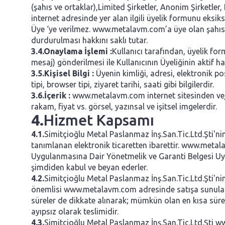
(şahıs ve ortaklar),Limited Şirketler, Anonim Şirketler
internet adresinde yer alan ilgili üyelik formunu eksiks
Üye ‘ye verilmez. www.metalavm.com’a üye olan şahısları
durdurulması hakkını saklı tutar.
3.4.
Onaylama İşlemi :
Kullanıcı tarafından, üyelik fo
mesaj) gönderilmesi ile Kullanıcının Üyeliğinin aktif ha
3.5.
Kişisel Bilgi :
Üyenin kimliği, adresi, elektronik p
tipi, browser tipi, ziyaret tarihi, saati gibi bilgilerdir.
3.6.
İçerik :
www.metalavm.com internet sitesinden ve/v
rakam, fiyat vs. görsel, yazınsal ve işitsel imgelerdir.
4.
Hizmet Kapsamı
4.1.
Simitçioğlu Metal Paslanmaz İnş.San.Tic.Ltd.Şti'n
tanımlanan elektronik ticaretten ibarettir. www.metalav
Uygulanmasına Dair Yönetmelik ve Garanti Belgesi Uygu
şimdiden kabul ve beyan ederler.
4.2.
Simitçioğlu Metal Paslanmaz İnş.San.Tic.Ltd.Şti'ni
önemlisi www.metalavm.com adresinde satışa sunulan 
süreler de dikkate alınarak; mümkün olan en kısa süre
ayıpsız olarak teslimidir.
4.3.
Simitçioğlu Metal Paslanmaz İnş.San.Tic.Ltd.Şti w