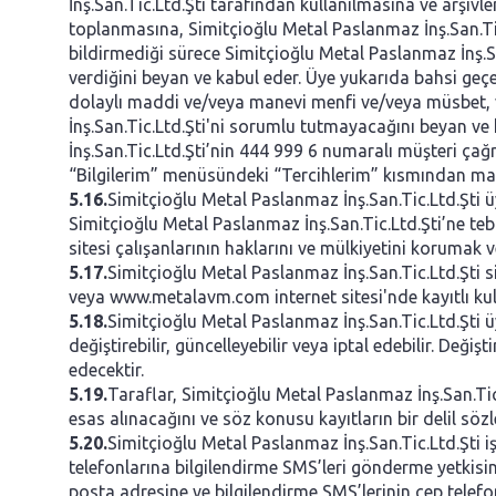
İnş.San.Tic.Ltd.Şti tarafından kullanılmasına ve arşivl
toplanmasına, Simitçioğlu Metal Paslanmaz İnş.San.Tic.
bildirmediği sürece Simitçioğlu Metal Paslanmaz İnş.San.
verdiğini beyan ve kabul eder. Üye yukarıda bahsi geçe
dolaylı maddi ve/veya manevi menfi ve/veya müsbet, 
İnş.San.Tic.Ltd.Şti'ni sorumlu tutmayacağını beyan ve 
İnş.San.Tic.Ltd.Şti’nin 444 999 6 numaralı müşteri ç
“Bilgilerim” menüsündeki “Tercihlerim” kısmından mail
5.16.
Simitçioğlu Metal Paslanmaz İnş.San.Tic.Ltd.Şti üy
Simitçioğlu Metal Paslanmaz İnş.San.Tic.Ltd.Şti’ne te
sitesi çalışanlarının haklarını ve mülkiyetini korumak v
5.17.
Simitçioğlu Metal Paslanmaz İnş.San.Tic.Ltd.Şti s
veya www.metalavm.com internet sitesi'nde kayıtlı kullan
5.18.
Simitçioğlu Metal Paslanmaz İnş.San.Tic.Ltd.Şti ü
değiştirebilir, güncelleyebilir veya iptal edebilir. De
edecektir.
5.19.
Taraflar, Simitçioğlu Metal Paslanmaz İnş.San.Tic
esas alınacağını ve söz konusu kayıtların bir delil söz
5.20.
Simitçioğlu Metal Paslanmaz İnş.San.Tic.Ltd.Şti iş
telefonlarına bilgilendirme SMS’leri gönderme yetkisin
posta adresine ve bilgilendirme SMS’lerinin cep telefo