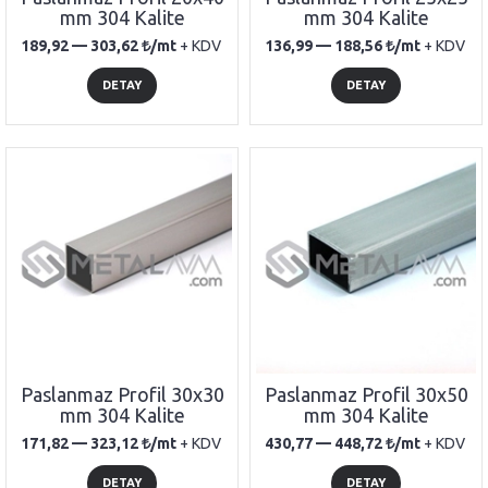
mm 304 Kalite
mm 304 Kalite
189,92 —
303,62
/mt
+ KDV
136,99 —
188,56
/mt
+ KDV
DETAY
DETAY
Paslanmaz Profil 30x30
Paslanmaz Profil 30x50
mm 304 Kalite
mm 304 Kalite
171,82 —
323,12
/mt
+ KDV
430,77 —
448,72
/mt
+ KDV
DETAY
DETAY