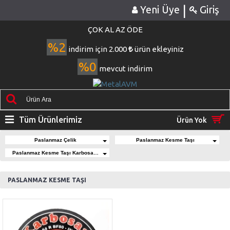
|
Yeni Üye
Giriş
ÇOK AL AZ ÖDE
%2
indirim için 2.000
ürün ekleyiniz
%0
mevcut indirim
Tüm Ürünlerimiz
Ürün Yok
Paslanmaz Çelik
Paslanmaz Kesme Taşı
Paslanmaz Kesme Taşı Karbosan İnox 115x1x22,23m
PASLANMAZ KESME TAŞI