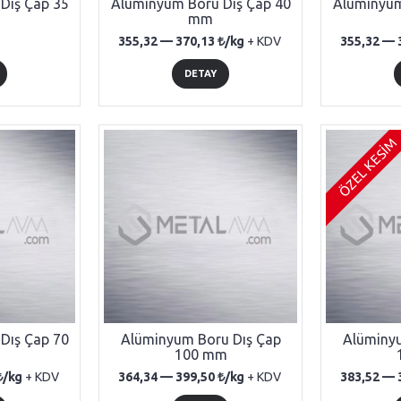
Dış Çap 35
Alüminyum Boru Dış Çap 40
Alüminyum
mm
355,32 —
370,13
/kg
+ KDV
355,32 —
DETAY
ÖZEL KESİM
Dış Çap 70
Alüminyum Boru Dış Çap
Alüminyu
100 mm
/kg
+ KDV
364,34 —
399,50
/kg
+ KDV
383,52 —