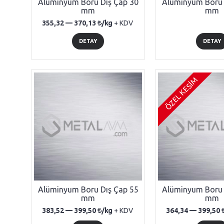
Alüminyum Boru Dış Çap 30
Alüminyum Boru 
mm
mm
355,32 —
370,13
/kg
+ KDV
DETAY
DETAY
ÖZEL KESİM
Alüminyum Boru Dış Çap 55
Alüminyum Boru 
mm
mm
383,52 —
399,50
/kg
+ KDV
364,34 —
399,50