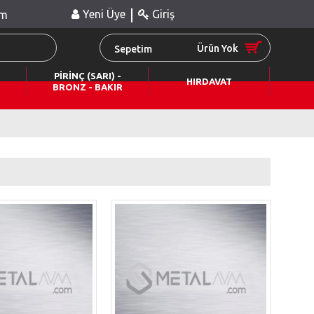
|
Yeni Üye
Giriş
im
Ürün Yok
Sepetim
PİRİNÇ (SARI) -
HIRDAVAT
BRONZ - BAKIR