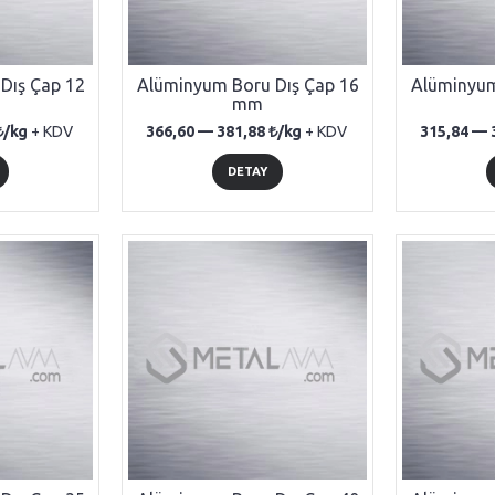
Dış Çap 12
Alüminyum Boru Dış Çap 16
Alüminyum
mm
/kg
+ KDV
366,60 —
381,88
/kg
+ KDV
315,84 —
DETAY