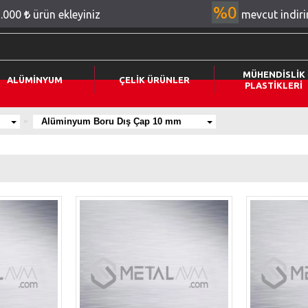
%0
2.000
ürün ekleyiniz
mevcut indir
MÜHENDİSLİK
ALÜMİNYUM
ÇELİK ÜRÜNLER
PLASTİKLERİ
Alüminyum Boru Dış Çap 10 mm