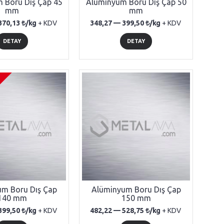
 Boru Dış Çap 45
Alüminyum Boru Dış Çap 50
mm
mm
370,13
/kg
+ KDV
348,27 —
399,50
/kg
+ KDV
DETAY
DETAY
m Boru Dış Çap
Alüminyum Boru Dış Çap
140 mm
150 mm
399,50
/kg
+ KDV
482,22 —
528,75
/kg
+ KDV