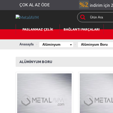
%2
ÇOK AL AZ ÖDE
indirim için 
PASLANMAZ ÇELİK
BAĞLANTI PARÇALARI
Anasayfa
Alüminyum
Alüminyum Boru
ALÜMİNYUM BORU