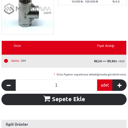
10.000
- 100.000
% 4,0
Ürün
Fiyat Aralığı
—
Kalite :
304
86,36
89,96
*
Ürün fiyatını sepetinize eklediğinizde görebilirsiniz.
adet
Sepete Ekle
İlgili Ürünler