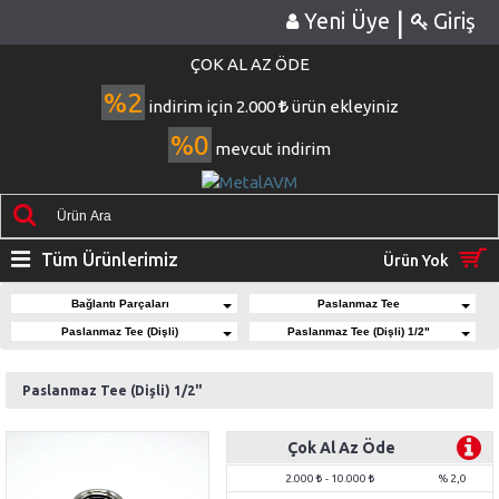
|
Yeni Üye
Giriş
ÇOK AL AZ ÖDE
%2
indirim için 2.000
ürün ekleyiniz
%0
mevcut indirim
Tüm Ürünlerimiz
Ürün Yok
Bağlantı Parçaları
Paslanmaz Tee
Paslanmaz Tee (Dişli)
Paslanmaz Tee (Dişli) 1/2"
Paslanmaz Tee (Dişli) 1/2"
Çok Al Az Öde
2.000
- 10.000
% 2,0