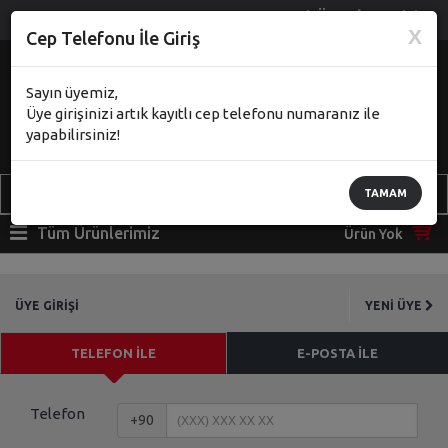
|
Yeni Üye
Giriş
X
Cep Telefonu İle Giriş
ÇOK AL AZ ÖDE
%2
Sayın üyemiz,
indirim için 2.000
ürün ekleyiniz
Üye girişinizi artık kayıtlı cep telefonu numaranız ile
%0
mevcut indirim
yapabilirsiniz!
TAMAM
Tüm Ürünlerimiz
Ürün Yok
ÜYE GİRİŞİ
YENİ ÜYE
TELEFON İLE
E-POSTA İLE
Telefon
+90