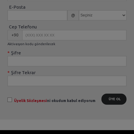
E-Posta
@
Cep Telefonu
+90
Aktivasyon kodu gönderilecek
*
Şifre
*
Şifre Tekrar
ÜYE OL
Üyelik Sözleşmesi
ni okudum kabul ediyorum