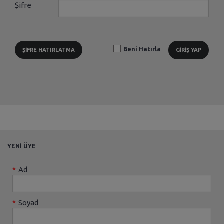
Şifre
Beni Hatırla
ŞİFRE HATIRLATMA
GİRİŞ YAP
YENİ ÜYE
*
Ad
*
Soyad