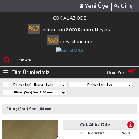
|
Yeni Üye
Giriş
ÇOK AL AZ ÖDE
%2
indirim için 2.000
ürün ekleyiniz
%0
mevcut indirim
Tüm Ürünlerimiz
Ürün Yok
Pirinç (Sarı) - Bronz - Bakır
Pirinç (Sarı) Sac
Pirinç (Sarı) Sac 1,00 mm
Pirinç (Sarı) Sac 1,00 mm
Çok Al Az Öde
2.000
- 10.000
% 2,0