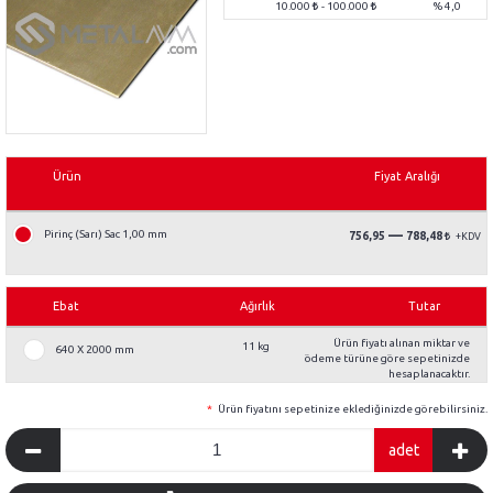
10.000
- 100.000
% 4,0
Ürün
Fiyat Aralığı
—
Pirinç (Sarı) Sac 1,00 mm
756,95
788,48
Ebat
Ağırlık
Tutar
Ürün fiyatı alınan miktar ve
11 kg
640 X 2000 mm
ödeme türüne göre sepetinizde
hesaplanacaktır.
*
Ürün fiyatını sepetinize eklediğinizde görebilirsiniz.
adet