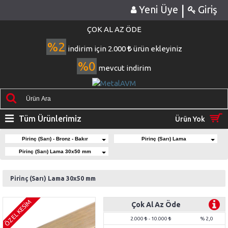
|
Yeni Üye
Giriş
ÇOK AL AZ ÖDE
%2
indirim için 2.000
ürün ekleyiniz
%0
mevcut indirim
Tüm Ürünlerimiz
Ürün Yok
Pirinç (Sarı) - Bronz - Bakır
Pirinç (Sarı) Lama
Pirinç (Sarı) Lama 30x50 mm
Pirinç (Sarı) Lama 30x50 mm
ÖZEL KESİM
Çok Al Az Öde
2.000
- 10.000
% 2,0