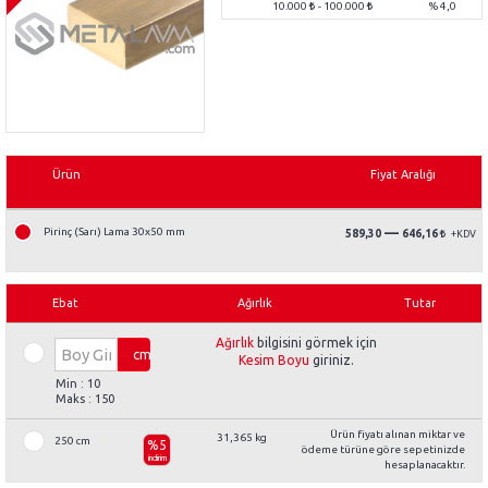
10.000
- 100.000
% 4,0
Ürün
Fiyat Aralığı
—
Pirinç (Sarı) Lama 30x50 mm
589,30
646,16
Ebat
Ağırlık
Tutar
Ağırlık
bilgisini görmek için
cm
Kesim Boyu
giriniz.
Min : 10
Maks : 150
Ürün fiyatı alınan miktar ve
31,365 kg
250 cm
%5
ödeme türüne göre sepetinizde
indirim
hesaplanacaktır.