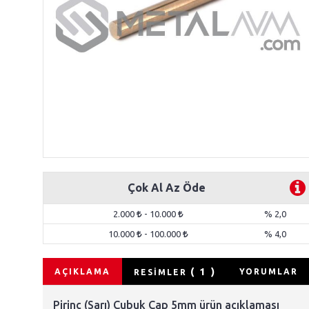
Çok Al Az Öde
2.000
- 10.000
% 2,0
10.000
- 100.000
% 4,0
( 1 )
AÇIKLAMA
YORUMLAR
RESİMLER
Pirinç (Sarı) Çubuk Çap 5mm ürün açıklaması