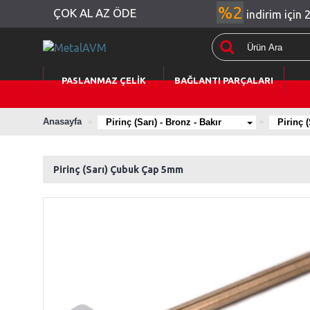
%2
ÇOK AL AZ ÖDE
indirim için 
PASLANMAZ ÇELİK
BAĞLANTI PARÇALARI
Anasayfa
Pirinç (Sarı) - Bronz - Bakır
Pirinç 
Pirinç (Sarı) Çubuk Çap 5mm