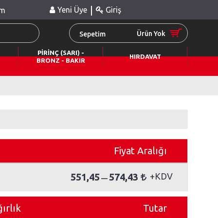
|
Yeni Üye
Giriş
im
Ürün Yok
Sepetim
PİRİNÇ (SARI) -
HIRDAVAT
BRONZ - BAKIR
Fiyat Aralığı
551,45
574,43
—
ırlık
Tutar