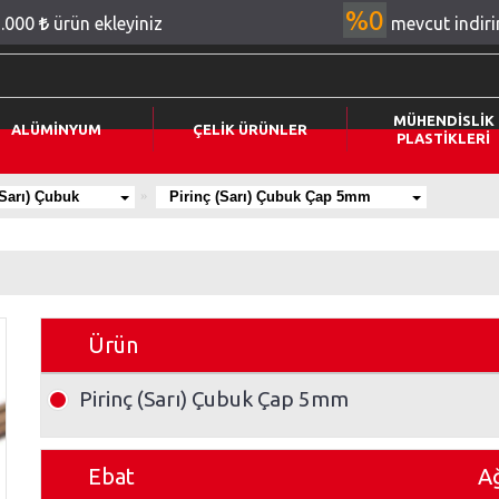
%0
2.000
ürün ekleyiniz
mevcut indir
MÜHENDİSLİK
ALÜMİNYUM
ÇELİK ÜRÜNLER
PLASTİKLERİ
(Sarı) Çubuk
Pirinç (Sarı) Çubuk Çap 5mm
Ürün
Pirinç (Sarı) Çubuk Çap 5mm
Ebat
Ağ