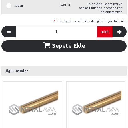
Ürün fiyatı alınan miktar ve
6,81 kg
300 cm
ödeme türüne göre sepetinizde
hesaplanacaktır.
*
Ürün fiyatını sepetinize eklediğinizde görebilirsiniz.
adet
Sepete Ekle
İlgili Ürünler