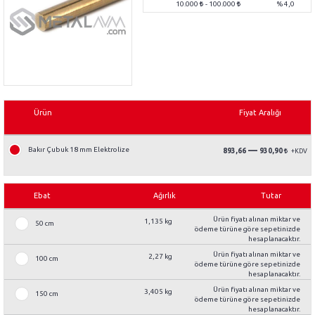
10.000
- 100.000
% 4,0
Ürün
Fiyat Aralığı
—
Bakır Çubuk 18 mm Elektrolize
893,66
930,90
Ebat
Ağırlık
Tutar
Ürün fiyatı alınan miktar ve
1,135 kg
50 cm
ödeme türüne göre sepetinizde
hesaplanacaktır.
Ürün fiyatı alınan miktar ve
2,27 kg
100 cm
ödeme türüne göre sepetinizde
hesaplanacaktır.
Ürün fiyatı alınan miktar ve
3,405 kg
150 cm
ödeme türüne göre sepetinizde
hesaplanacaktır.