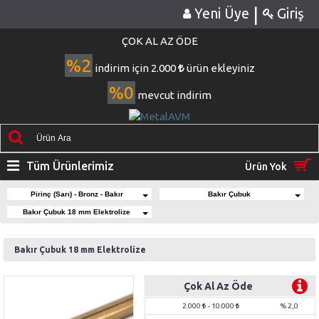
|
Yeni Üye
Giriş
ÇOK AL AZ ÖDE
%2
indirim için 2.000
ürün ekleyiniz
%0
mevcut indirim
Tüm Ürünlerimiz
Ürün Yok
Pirinç (Sarı) - Bronz - Bakır
Bakır Çubuk
Bakır Çubuk 18 mm Elektrolize
Bakır Çubuk 18 mm Elektrolize
Çok Al Az Öde
2.000
- 10.000
% 2,0